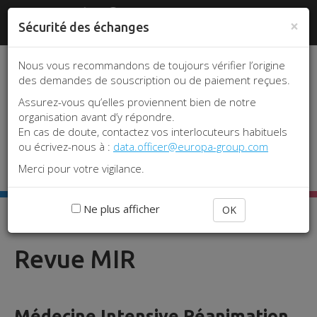
Aller
Panneau de gestion des cookies
www.srlf.org
#REA2026
|
Je me
au
×
Sécurité des échanges
connecte
contenu
principal
Nous vous recommandons de toujours vérifier l’origine
des demandes de souscription ou de paiement reçues.
Assurez-vous qu’elles proviennent bien de notre
organisation avant d’y répondre.
En cas de doute, contactez vos interlocuteurs habituels
ou écrivez-nous à :
data.officer@europa-group.com
Toggle 
Merci pour votre vigilance.
Ne plus afficher
OK
Accueil
Revue MIR
Revue MIR
Médecine Intensive Réanimation