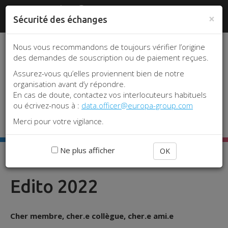
Aller
Panneau de gestion des cookies
www.srlf.org
#REA2026
|
Je me
au
×
Sécurité des échanges
connecte
contenu
principal
Nous vous recommandons de toujours vérifier l’origine
des demandes de souscription ou de paiement reçues.
Assurez-vous qu’elles proviennent bien de notre
organisation avant d’y répondre.
En cas de doute, contactez vos interlocuteurs habituels
ou écrivez-nous à :
data.officer@europa-group.com
Toggle 
Merci pour votre vigilance.
Ne plus afficher
OK
Accueil
Edito 2022
Edito 2022
Cher membre, cher.e collègue, cher.e ami.e