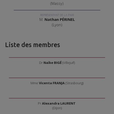
(Massy)
REPRÉSENTANT DE LA FNIR
M.
Nathan PÉRINEL
(Lyon)
Liste des membres
Dr
Naïke BIGÉ
(Villejuif)
Mme
Vicenta FRANJA
(Strasbourg)
Pr
Alexandra LAURENT
(Dijon)