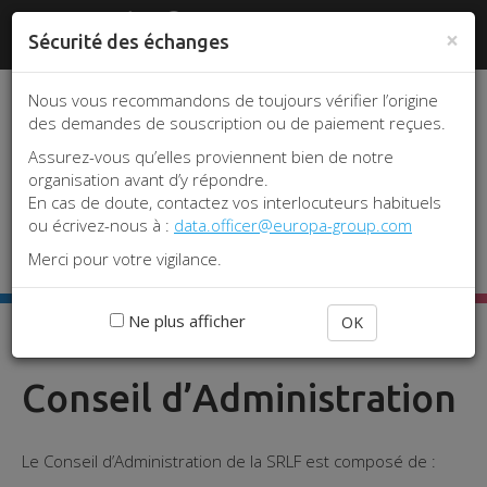
Aller
Panneau de gestion des cookies
www.srlf.org
#REA2026
|
Je me
au
×
Sécurité des échanges
connecte
contenu
principal
Nous vous recommandons de toujours vérifier l’origine
des demandes de souscription ou de paiement reçues.
Assurez-vous qu’elles proviennent bien de notre
organisation avant d’y répondre.
En cas de doute, contactez vos interlocuteurs habituels
ou écrivez-nous à :
data.officer@europa-group.com
Toggle 
Merci pour votre vigilance.
Ne plus afficher
OK
Accueil
Conseil d’Administration
Conseil d’Administration
Le Conseil d’Administration de la SRLF est composé de :