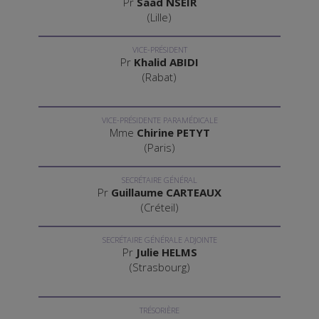
Pr
Saad NSEIR
(Lille)
VICE-PRÉSIDENT
Pr
Khalid ABIDI
(Rabat)
VICE-PRÉSIDENTE PARAMÉDICALE
Mme
Chirine PETYT
(Paris)
SECRÉTAIRE GÉNÉRAL
Pr
Guillaume CARTEAUX
(Créteil)
SECRÉTAIRE GÉNÉRALE ADJOINTE
Pr
Julie HELMS
(Strasbourg)
TRÉSORIÈRE