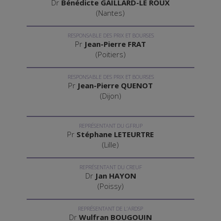
Dr
Bénédicte GAILLARD-LE ROUX
(Nantes)
RESPONSABLE DES PRIX ET BOURSES
Pr
Jean-Pierre FRAT
(Poitiers)
RESPONSABLE DES PRIX ET BOURSES
Pr
Jean-Pierre QUENOT
(Dijon)
REPRÉSENTANT DU GFRUP
Pr
Stéphane LETEURTRE
(Lille)
REPRÉSENTANT DU CREUF
Dr
Jan HAYON
(Poissy)
REPRÉSENTANT DE L’ARDSP
Dr
Wulfran BOUGOUIN