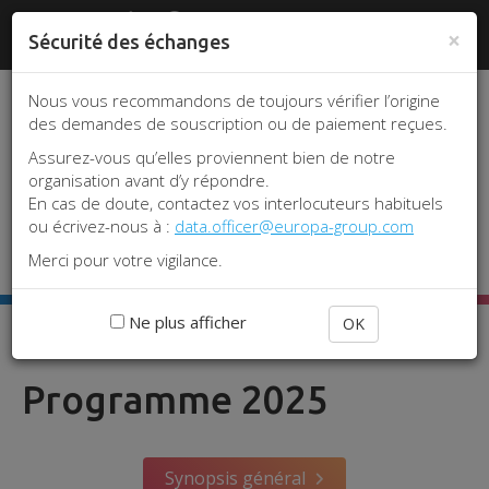
Aller
Panneau de gestion des cookies
www.srlf.org
#REA2026
|
Je me
au
×
Sécurité des échanges
connecte
contenu
principal
Nous vous recommandons de toujours vérifier l’origine
des demandes de souscription ou de paiement reçues.
Assurez-vous qu’elles proviennent bien de notre
organisation avant d’y répondre.
En cas de doute, contactez vos interlocuteurs habituels
ou écrivez-nous à :
data.officer@europa-group.com
Toggle 
Merci pour votre vigilance.
Ne plus afficher
OK
Accueil
Congrès 2025
Programme 2025
Programme 2025
Synopsis général