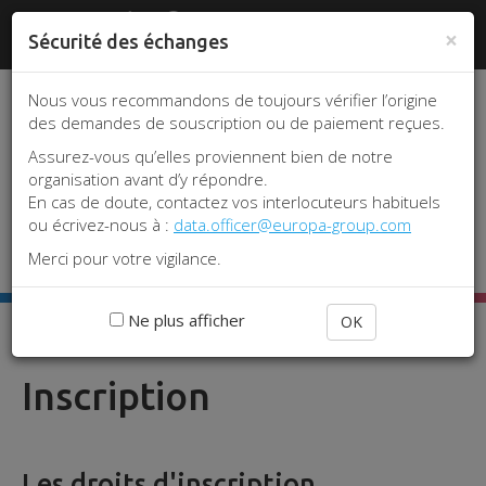
Aller
Panneau de gestion des cookies
www.srlf.org
#REA2026
|
Je me
au
×
Sécurité des échanges
connecte
contenu
principal
Nous vous recommandons de toujours vérifier l’origine
des demandes de souscription ou de paiement reçues.
Assurez-vous qu’elles proviennent bien de notre
organisation avant d’y répondre.
En cas de doute, contactez vos interlocuteurs habituels
ou écrivez-nous à :
data.officer@europa-group.com
Toggle 
Merci pour votre vigilance.
Ne plus afficher
OK
Accueil
Inscription
Inscription
Les droits d'inscription