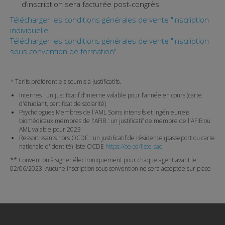
d’inscription sera facturée post-congrès.
Télécharger les conditions générales de vente "Inscription
individuelle"
Télécharger les conditions générales de vente "Inscription
sous convention de formation"
* Tarifs préférentiels soumis à justificatifs.
Internes : un justificatif d’interne valable pour l’année en cours (carte
d'étudiant, certificat de scolarité)
Psychologues Membres de l'AML Soins intensifs et ingénieur(e)s
biomédicaux membres de l'AFIB : un justificatif de membre de l'AFIB ou
AML valable pour 2023
Ressortissants hors OCDE : un justificatif de résidence (passeport ou carte
nationale d'identité) liste OCDE
https://oe.cd/liste-cad
** Convention à signer électroniquement pour chaque agent avant le
02/06/2023. Aucune inscription sous convention ne sera acceptée sur place