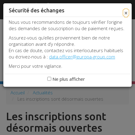
Aller
Panneau de gestion des cookies
www.srlf.org
#REA2026
|
Je me
au
Sécurité des échanges
×
connecte
contenu
principal
Nous vous recommandons de toujours vérifier l’origine
des demandes de souscription ou de paiement reçues.
Assurez-vous qu’elles proviennent bien de notre
organisation avant d’y répondre.
En cas de doute, contactez vos interlocuteurs habituels
ou écrivez-nous à :
data.officer@europa-group.com
Merci pour votre vigilance.
Toggle 
Ne plus afficher
Accueil
Actualités
Les inscriptions sont désormais ouvertes
Les inscriptions sont
désormais ouvertes